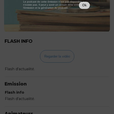
Le podcast de cette émission n'est pas disponible ou
n'existe pas. Il peut y avoir un certain délai entre la fin de
Ok
l'émission et la génération du podcast.
FLASH INFO
Regarder la vidéo
Flash d'actualité.
Emission
Flash info
Flash d'actualité.
Animateurs