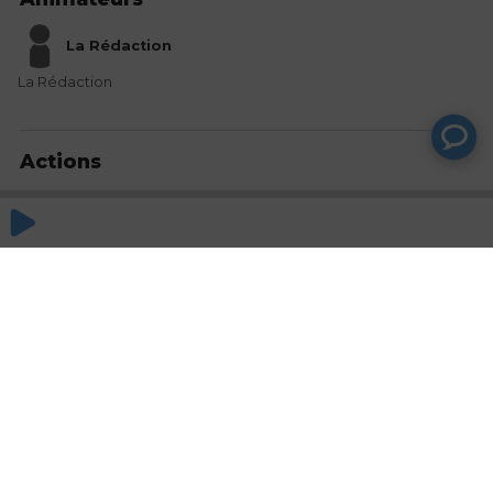
La Rédaction
La Rédaction
Actions
Partager
Commentaires
Aucun commentaire posté pour le moment
© SAOOTI 2017
Nous contacter
Modifier mes choix cookies
Conditions
d'utilisation