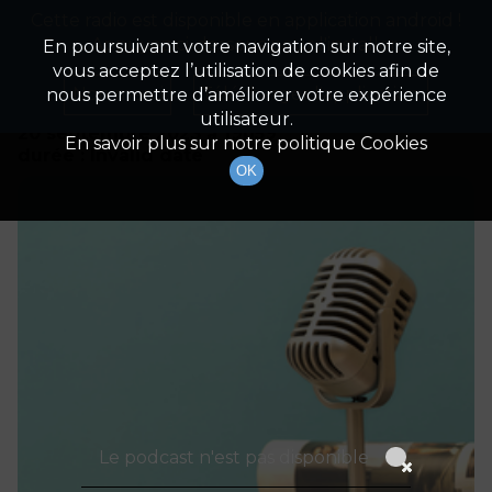
Cette radio est disponible en application android !
Radio Patrimoine
La gestion de votre patrimoine
Appuyez ci-dessous pour l'installer.
En poursuivant votre navigation sur notre site,
vous acceptez l’utilisation de cookies afin de
Détails De L'épisode
Non merci
Télécharger l'application
nous permettre d’améliorer votre expérience
utilisateur.
20 septembre 2023
à 19h59
En savoir plus sur notre politique Cookies
durée : Invalid date
OK
Le podcast n'est pas disponible