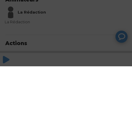
La Rédaction
La Rédaction
Actions
Partager
Commentaires
Aucun commentaire posté pour le moment
© SAOOTI 2017
Nous contacter
Modifier mes choix cookies
Conditions
d'utilisation