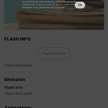
Le podcast de cette émission n'est pas disponible ou
n'existe pas. Il peut y avoir un certain délai entre la fin de
Ok
l'émission et la génération du podcast.
FLASH INFO
Regarder la vidéo
Flash d'actualité.
Emission
Flash info
Flash d'actualité.
Animateurs