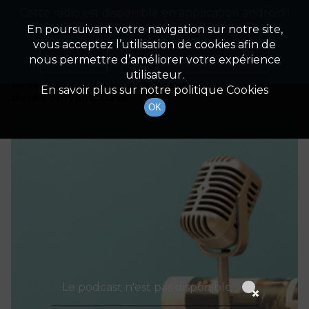
Cette radio est disponible en application android !
Radio Patrimoine
La gestion de votre patrimoine
Appuyez ci-dessous pour l'installer.
En poursuivant votre navigation sur notre site,
vous acceptez l’utilisation de cookies afin de
Détails De L'épisode
Non merci
Télécharger l'application
nous permettre d’améliorer votre expérience
utilisateur.
18 septembre 2023
à 15h00
En savoir plus sur notre politique Cookies
durée : Invalid date
OK
Le podcast n'est pas disponible