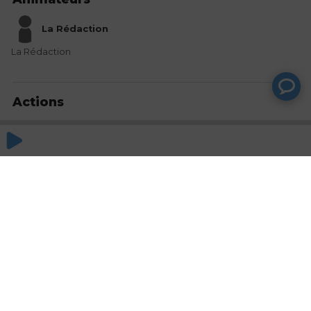
La Rédaction
La Rédaction
Actions
Partager
Commentaires
Aucun commentaire posté pour le moment
© SAOOTI 2017
Nous contacter
Modifier mes choix cookies
Conditions
d'utilisation