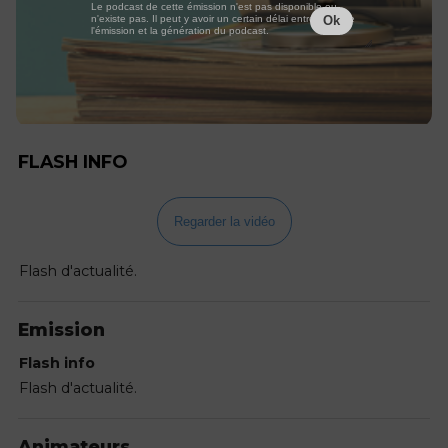
Le podcast de cette émission n'est pas disponible ou
n'existe pas. Il peut y avoir un certain délai entre la fin de
Ok
l'émission et la génération du podcast.
FLASH INFO
Regarder la vidéo
Flash d'actualité.
Emission
Flash info
Flash d'actualité.
Animateurs