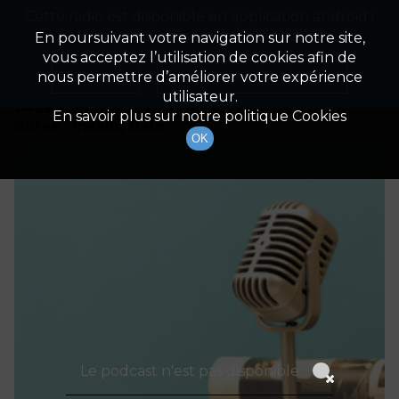
Cette radio est disponible en application android !
Radio Patrimoine
La gestion de votre patrimoine
Appuyez ci-dessous pour l'installer.
En poursuivant votre navigation sur notre site,
vous acceptez l’utilisation de cookies afin de
Détails De L'épisode
Non merci
Télécharger l'application
nous permettre d’améliorer votre expérience
utilisateur.
14 septembre 2023
à 14h00
En savoir plus sur notre politique Cookies
durée : Invalid date
OK
Le podcast n'est pas disponible