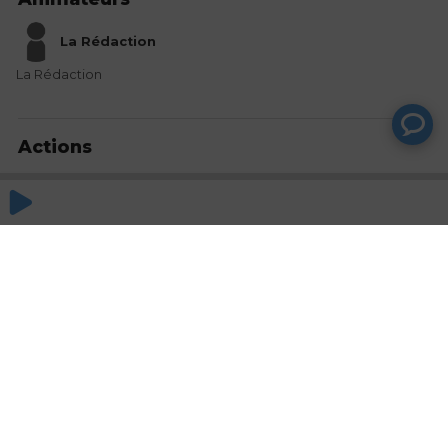
La Rédaction
La Rédaction
Actions
Partager
Commentaires
Aucun commentaire posté pour le moment
© SAOOTI 2017
Nous contacter
Modifier mes choix cookies
Conditions
d'utilisation