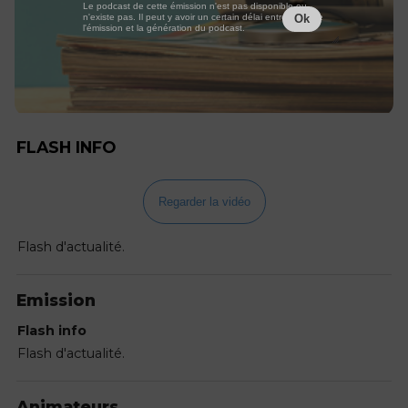
Le podcast de cette émission n'est pas disponible ou
n'existe pas. Il peut y avoir un certain délai entre la fin de
Ok
l'émission et la génération du podcast.
FLASH INFO
Regarder la vidéo
Flash d'actualité.
Emission
Flash info
Flash d'actualité.
Animateurs