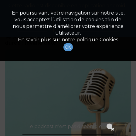
Cette radio est disponible en application android !
Radio Patrimoine
La gestion de votre patrimoine
Appuyez ci-dessous pour l'installer.
En poursuivant votre navigation sur notre site,
vous acceptez l’utilisation de cookies afin de
Détails De L'épisode
Non merci
Télécharger l'application
nous permettre d’améliorer votre expérience
utilisateur.
14 septembre 2023
à 10h59
En savoir plus sur notre politique Cookies
durée : Invalid date
OK
Le podcast n'est pas disponible