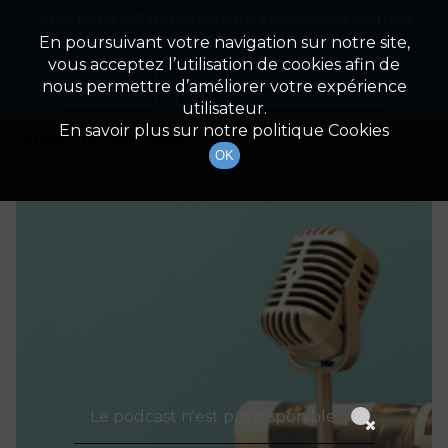
Cette radio est disponible en application android !
Radio Patrimoine
La gestion de votre patrimoine
Appuyez ci-dessous pour l'installer.
En poursuivant votre navigation sur notre site,
vous acceptez l’utilisation de cookies afin de
Détails De L'épisode
Non merci
Télécharger l'application
nous permettre d’améliorer votre expérience
utilisateur.
6 septembre 2023
à 12h59
En savoir plus sur notre politique Cookies
durée : Invalid date
OK
Le podcast n'est pas disponible