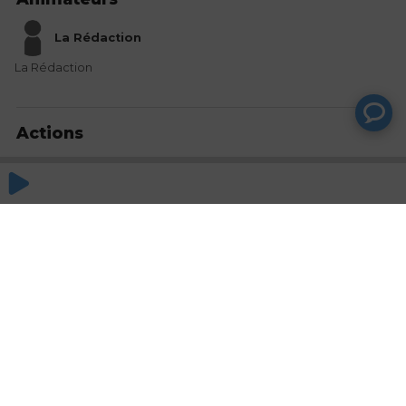
La Rédaction
La Rédaction
Actions
Partager
Commentaires
Aucun commentaire posté pour le moment
© SAOOTI 2017
Nous contacter
Modifier mes choix cookies
Conditions
d'utilisation