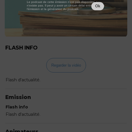
Le podcast de cette émission n'est pas disponible ou
n'existe pas. Il peut y avoir un certain délai entre la fin de
Ok
l'émission et la génération du podcast.
FLASH INFO
Regarder la vidéo
Flash d'actualité.
Emission
Flash info
Flash d'actualité.
Animateurs