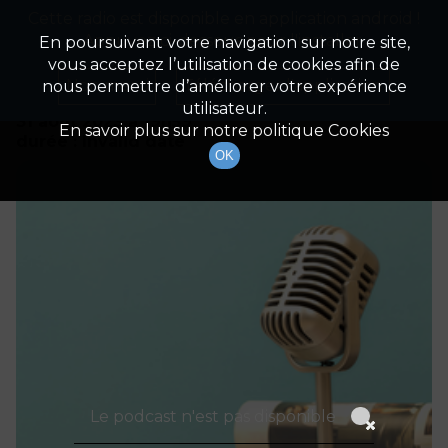
Cette radio est disponible en application android !
Radio Patrimoine
La gestion de votre patrimoine
Appuyez ci-dessous pour l'installer.
En poursuivant votre navigation sur notre site,
vous acceptez l’utilisation de cookies afin de
Détails De L'épisode
Non merci
Télécharger l'application
nous permettre d’améliorer votre expérience
utilisateur.
31 août 2023
à 19h59
En savoir plus sur notre politique Cookies
durée : Invalid date
OK
Le podcast n'est pas disponible