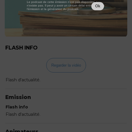
Le podcast de cette émission n'est pas disponible ou
n'existe pas. Il peut y avoir un certain délai entre la fin de
Ok
l'émission et la génération du podcast.
FLASH INFO
Regarder la vidéo
Flash d'actualité.
Emission
Flash info
Flash d'actualité.
Animateurs