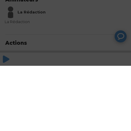
La Rédaction
La Rédaction
Actions
Partager
Commentaires
Aucun commentaire posté pour le moment
© SAOOTI 2017
Nous contacter
Modifier mes choix cookies
Conditions
d'utilisation