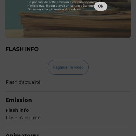
Le podcast de cette émission n'est pas disponible ou
n'existe pas. Il peut y avoir un certain délai entre la fin de
Ok
l'émission et la génération du podcast.
FLASH INFO
Regarder la vidéo
Flash d'actualité.
Emission
Flash info
Flash d'actualité.
Animateurs