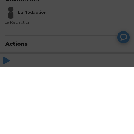
La Rédaction
La Rédaction
Actions
Partager
Commentaires
Aucun commentaire posté pour le moment
© SAOOTI 2017
Nous contacter
Modifier mes choix cookies
Conditions
d'utilisation