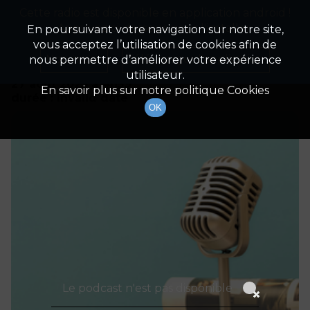
Cette radio est disponible en application android !
Radio Patrimoine
La gestion de votre patrimoine
Appuyez ci-dessous pour l'installer.
En poursuivant votre navigation sur notre site,
vous acceptez l’utilisation de cookies afin de
Détails De L'épisode
Non merci
Télécharger l'application
nous permettre d’améliorer votre expérience
utilisateur.
27 août 2023
à 4h59
En savoir plus sur notre politique Cookies
durée : Invalid date
OK
Le podcast n'est pas disponible