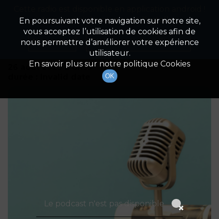
Cette radio est disponible en application android !
Radio Patrimoine
La gestion de votre patrimoine
Appuyez ci-dessous pour l'installer.
En poursuivant votre navigation sur notre site,
vous acceptez l’utilisation de cookies afin de
Détails De L'émission
Non merci
Télécharger l'application
nous permettre d’améliorer votre expérience
utilisateur.
En savoir plus sur notre politique Cookies
26 août 2023
à 8h59
durée : Invalid date
OK
Le podcast n'est pas disponible