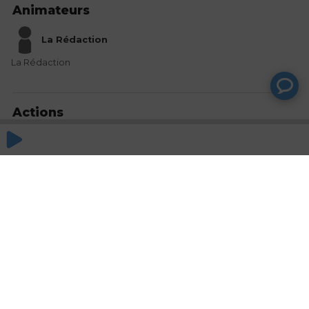
Animateurs
La Rédaction
La Rédaction
Actions
Partager
Commentaires
Aucun commentaire posté pour le moment
© SAOOTI 2017
Nous contacter
Modifier mes choix cookies
Conditions
d'utilisation