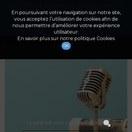
Cette radio est disponible en application android !
Radio Patrimoine
La gestion de votre patrimoine
Appuyez ci-dessous pour l'installer.
En poursuivant votre navigation sur notre site,
vous acceptez l’utilisation de cookies afin de
Détails De L'épisode
Non merci
Télécharger l'application
nous permettre d’améliorer votre expérience
utilisateur.
26 août 2023
à 3h59
En savoir plus sur notre politique Cookies
durée : Invalid date
OK
Le podcast n'est pas disponible