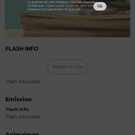
Le podcast de cette émission n'est pas disponible ou
n'existe pas. Il peut y avoir un certain délai entre la fin de
Ok
l'émission et la génération du podcast.
FLASH INFO
Regarder la vidéo
Flash d'actualité.
Emission
Flash info
Flash d'actualité.
Animateurs