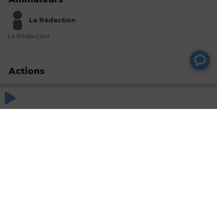
La Rédaction
La Rédaction
Actions
Partager
Commentaires
Aucun commentaire posté pour le moment
© SAOOTI 2017
Nous contacter
Modifier mes choix cookies
Conditions
d'utilisation