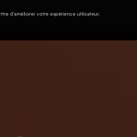
tre d’améliorer votre expérience utilisateur.
s
À la une
Thématiques
Login