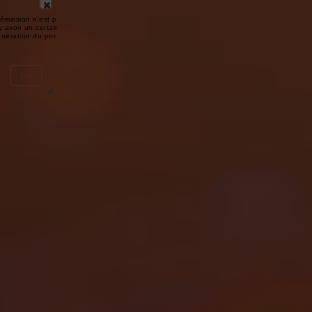
émission n'est pas disponible ou
y avoir un certain délai entre la fin
génération du podcast.
Ok