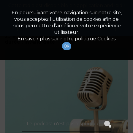
Cette radio est disponible en application android !
Radio Patrimoine
La gestion de votre patrimoine
Appuyez ci-dessous pour l'installer.
En poursuivant votre navigation sur notre site,
vous acceptez l’utilisation de cookies afin de
Détails De L'épisode
Non merci
Télécharger l'application
nous permettre d’améliorer votre expérience
utilisateur.
23 août 2023
à 13h59
En savoir plus sur notre politique Cookies
durée : Invalid date
OK
Le podcast n'est pas disponible