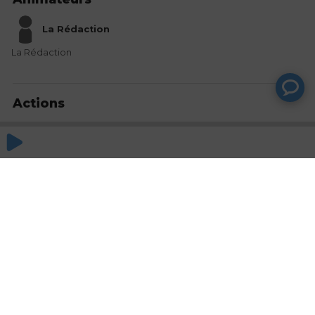
La Rédaction
La Rédaction
Actions
Partager
Commentaires
Aucun commentaire posté pour le moment
© SAOOTI 2017
Nous contacter
Modifier mes choix cookies
Conditions
d'utilisation