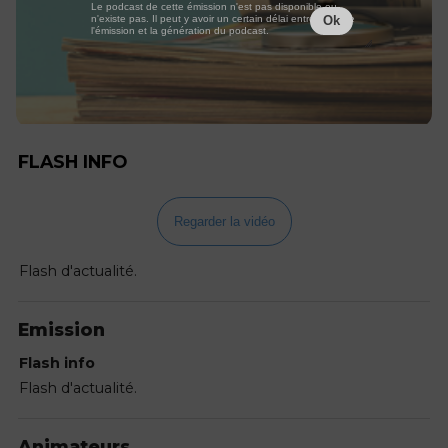
Le podcast de cette émission n'est pas disponible ou
n'existe pas. Il peut y avoir un certain délai entre la fin de
Ok
l'émission et la génération du podcast.
FLASH INFO
Regarder la vidéo
Flash d'actualité.
Emission
Flash info
Flash d'actualité.
Animateurs