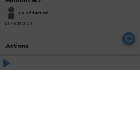
La Rédaction
La Rédaction
Actions
Partager
Commentaires
Aucun commentaire posté pour le moment
© SAOOTI 2017
Nous contacter
Modifier mes choix cookies
Conditions
d'utilisation