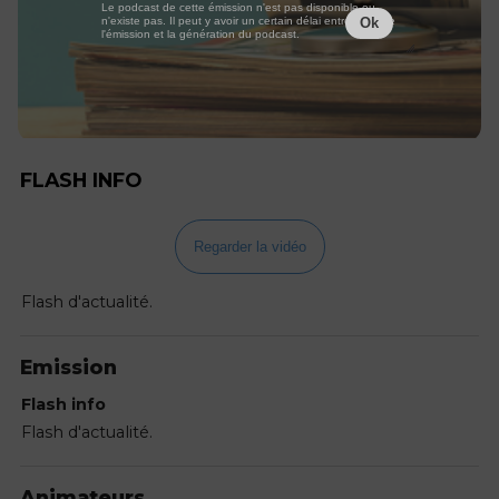
Le podcast de cette émission n'est pas disponible ou
n'existe pas. Il peut y avoir un certain délai entre la fin de
Ok
l'émission et la génération du podcast.
FLASH INFO
Regarder la vidéo
Flash d'actualité.
Emission
Flash info
Flash d'actualité.
Animateurs