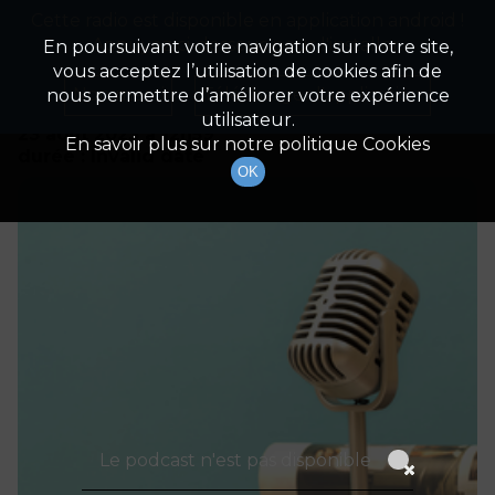
Cette radio est disponible en application android !
Radio Patrimoine
La gestion de votre patrimoine
Appuyez ci-dessous pour l'installer.
En poursuivant votre navigation sur notre site,
vous acceptez l’utilisation de cookies afin de
Détails De L'épisode
Non merci
Télécharger l'application
nous permettre d’améliorer votre expérience
utilisateur.
23 août 2023
à 12h59
En savoir plus sur notre politique Cookies
durée : Invalid date
OK
Le podcast n'est pas disponible