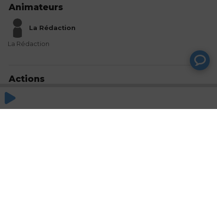
Animateurs
La Rédaction
La Rédaction
Actions
Partager
Commentaires
Aucun commentaire posté pour le moment
© SAOOTI 2017
Nous contacter
Modifier mes choix cookies
Conditions
d'utilisation