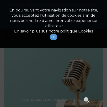
Cette radio est disponible en application android !
Radio Patrimoine
La gestion de votre patrimoine
Appuyez ci-dessous pour l'installer.
En poursuivant votre navigation sur notre site,
vous acceptez l’utilisation de cookies afin de
Détails De L'émission
Non merci
Télécharger l'application
nous permettre d’améliorer votre expérience
utilisateur.
En savoir plus sur notre politique Cookies
22 août 2023
à 9h59
durée : Invalid date
OK
Le podcast n'est pas disponible