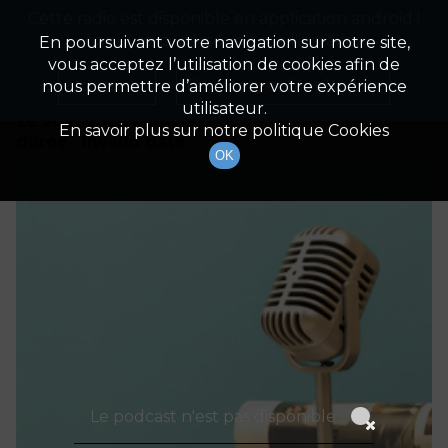
Cette radio est disponible en application android !
Radio Patrimoine
La gestion de votre patrimoine
Appuyez ci-dessous pour l'installer.
En poursuivant votre navigation sur notre site,
vous acceptez l’utilisation de cookies afin de
Détails De L'épisode
Non merci
Télécharger l'application
nous permettre d’améliorer votre expérience
utilisateur.
20 août 2023
à 19h59
En savoir plus sur notre politique Cookies
durée : Invalid date
OK
Le podcast n'est pas disponible