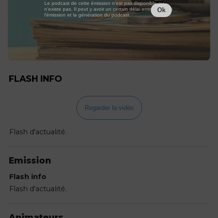
Le podcast de cette émission n'est pas disponible ou
n'existe pas. Il peut y avoir un certain délai entre la fin de
Ok
l'émission et la génération du podcast.
FLASH INFO
Regarder la vidéo
Flash d'actualité.
Emission
Flash info
Flash d'actualité.
Animateurs