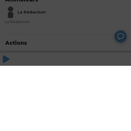
La Rédaction
La Rédaction
Actions
Partager
Commentaires
Aucun commentaire posté pour le moment
© SAOOTI 2017
Nous contacter
Modifier mes choix cookies
Conditions
d'utilisation