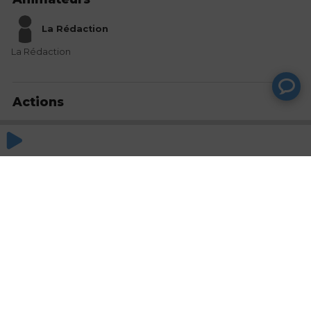
La Rédaction
La Rédaction
Actions
Partager
Commentaires
Aucun commentaire posté pour le moment
© SAOOTI 2017
Nous contacter
Modifier mes choix cookies
Conditions
d'utilisation