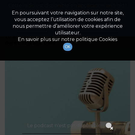
Cette radio est disponible en application android !
Radio Patrimoine
La gestion de votre patrimoine
Appuyez ci-dessous pour l'installer.
En poursuivant votre navigation sur notre site,
vous acceptez l’utilisation de cookies afin de
Détails De L'épisode
Non merci
Télécharger l'application
nous permettre d’améliorer votre expérience
utilisateur.
20 août 2023
à 9h00
En savoir plus sur notre politique Cookies
durée : Invalid date
OK
Le podcast n'est pas disponible