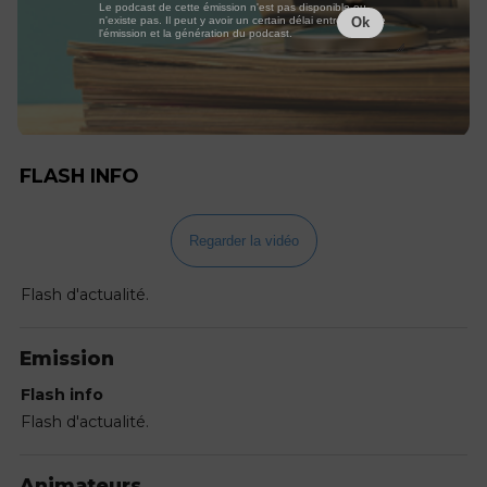
Le podcast de cette émission n'est pas disponible ou
n'existe pas. Il peut y avoir un certain délai entre la fin de
Ok
l'émission et la génération du podcast.
FLASH INFO
Regarder la vidéo
Flash d'actualité.
Emission
Flash info
Flash d'actualité.
Animateurs