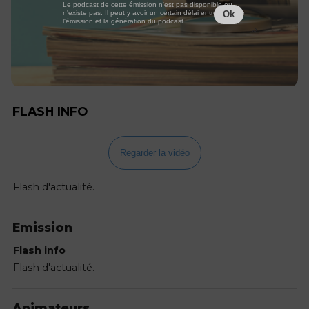
Le podcast de cette émission n'est pas disponible ou
n'existe pas. Il peut y avoir un certain délai entre la fin de
Ok
l'émission et la génération du podcast.
FLASH INFO
Regarder la vidéo
Flash d'actualité.
Emission
Flash info
Flash d'actualité.
Animateurs