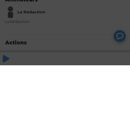
La Rédaction
La Rédaction
Actions
Partager
Commentaires
Aucun commentaire posté pour le moment
© SAOOTI 2017
Nous contacter
Modifier mes choix cookies
Conditions
d'utilisation