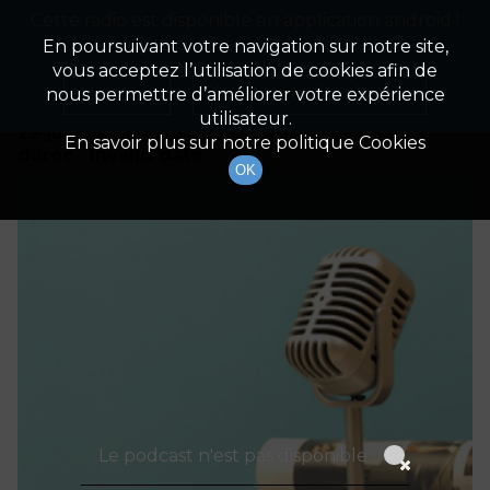
Cette radio est disponible en application android !
Radio Patrimoine
La gestion de votre patrimoine
Appuyez ci-dessous pour l'installer.
En poursuivant votre navigation sur notre site,
vous acceptez l’utilisation de cookies afin de
Détails De L'épisode
Non merci
Télécharger l'application
nous permettre d’améliorer votre expérience
utilisateur.
29 juin 2022
à 2h59
En savoir plus sur notre politique Cookies
durée : Invalid date
OK
Le podcast n'est pas disponible