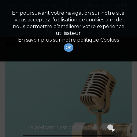
Cette radio est disponible en application android !
Radio Patrimoine
La gestion de votre patrimoine
Appuyez ci-dessous pour l'installer.
En poursuivant votre navigation sur notre site,
vous acceptez l’utilisation de cookies afin de
Détails De L'épisode
Non merci
Télécharger l'application
nous permettre d’améliorer votre expérience
utilisateur.
26 avril 2022
à 20h59
En savoir plus sur notre politique Cookies
durée : Invalid date
OK
Le podcast n'est pas disponible