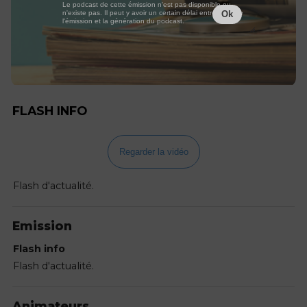
Le podcast de cette émission n'est pas disponible ou
n'existe pas. Il peut y avoir un certain délai entre la fin de
Ok
l'émission et la génération du podcast.
FLASH INFO
Regarder la vidéo
Flash d'actualité.
Emission
Flash info
Flash d'actualité.
Animateurs