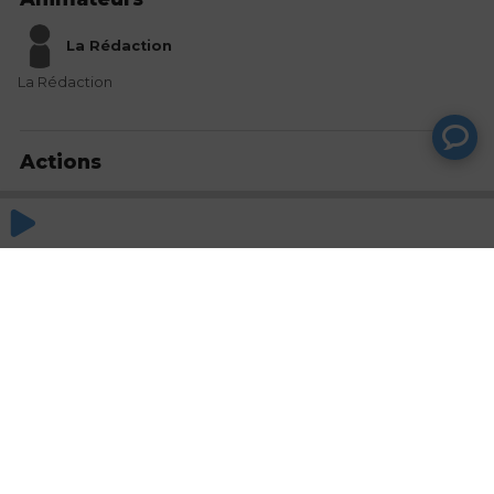
La Rédaction
La Rédaction
Actions
Partager
Commentaires
Aucun commentaire posté pour le moment
© SAOOTI 2017
Nous contacter
Modifier mes choix cookies
Conditions
d'utilisation