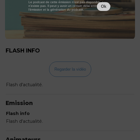
Le podcast de cette émission n'est pas disponible ou
n'existe pas. Il peut y avoir un certain délai entre la fin de
Ok
l'émission et la génération du podcast.
FLASH INFO
Regarder la vidéo
Flash d'actualité.
Emission
Flash info
Flash d'actualité.
Animateurs