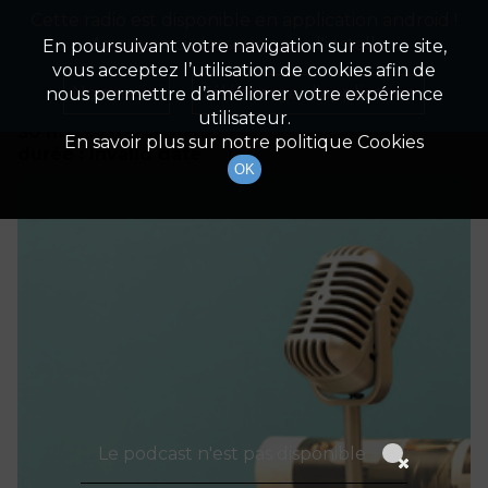
Cette radio est disponible en application android !
Radio Patrimoine
La gestion de votre patrimoine
Appuyez ci-dessous pour l'installer.
En poursuivant votre navigation sur notre site,
vous acceptez l’utilisation de cookies afin de
Détails De L'épisode
Non merci
Télécharger l'application
nous permettre d’améliorer votre expérience
utilisateur.
30 mars 2022
à 9h59
En savoir plus sur notre politique Cookies
durée : Invalid date
OK
Le podcast n'est pas disponible