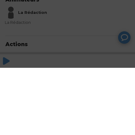
La Rédaction
La Rédaction
Actions
Partager
Commentaires
Aucun commentaire posté pour le moment
© SAOOTI 2017
Nous contacter
Modifier mes choix cookies
Conditions
d'utilisation