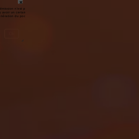
émission n'est pas disponible ou
y avoir un certain délai entre la fin
génération du podcast.
Ok