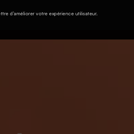
tre d’améliorer votre expérience utilisateur.
s
À la une
Thématiques
Login