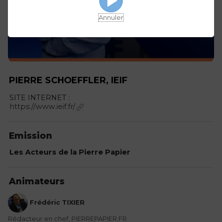
Annuler
PIERRE SCHOEFFLER, IEIF
SITE INTERNET :
https://www.ieif.fr/
Emission
Les Acteurs de la Pierre Papier
Animateurs
Frédéric TIXIER
Rédacteur en chef, PIERREPAPIER.FR