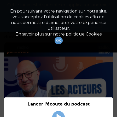
Cette radio est disponible en application android !
Radio Patrimoine
La gestion de votre patrimoine
Appuyez ci-dessous pour l'installer.
En poursuivant votre navigation sur notre site,
vous acceptez l’utilisation de cookies afin de
Détails De L'épisode
Non merci
Télécharger l'application
nous permettre d’améliorer votre expérience
utilisateur.
25 février 2022
à 11h29
En savoir plus sur notre politique Cookies
durée : 12 minutes
OK
Lancer l'écoute du podcast