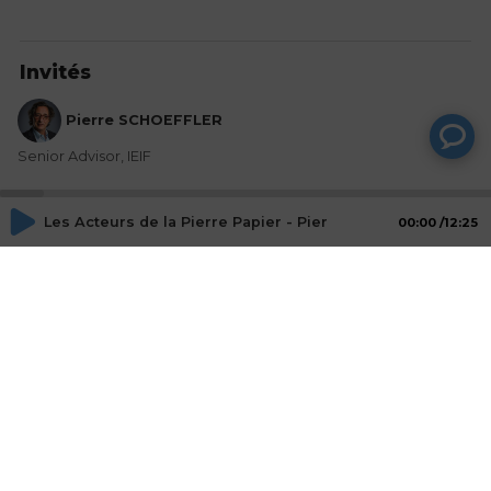
Invités
Pierre SCHOEFFLER
Senior Advisor, IEIF
Les Acteurs de la Pierre Papier - Pierre Schoeffler, IEIF
00:00
12:25
Mot-Clés
Investir
Actions
Partager
Commentaires