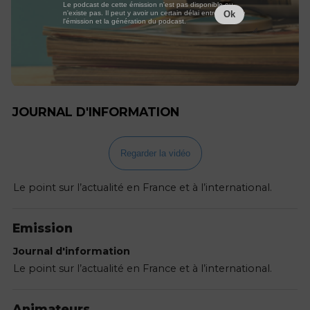
Le podcast de cette émission n'est pas disponible ou
n'existe pas. Il peut y avoir un certain délai entre la fin de
Ok
l'émission et la génération du podcast.
JOURNAL D'INFORMATION
Regarder la vidéo
Le point sur l’actualité en France et à l’international.
Emission
Journal d'information
Le point sur l’actualité en France et à l’international.
Animateurs