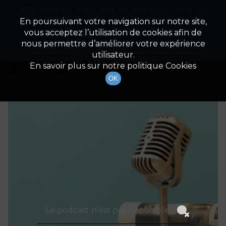
Cette radio est disponible en application android !
Radio Patrimoine
La gestion de votre patrimoine
Appuyez ci-dessous pour l'installer.
En poursuivant votre navigation sur notre site,
vous acceptez l’utilisation de cookies afin de
Détails De L'épisode
Non merci
Télécharger l'application
nous permettre d’améliorer votre expérience
utilisateur.
29 mars 2021
à 10h30
En savoir plus sur notre politique Cookies
durée : Invalid date
OK
Le podcast n'est pas disponible