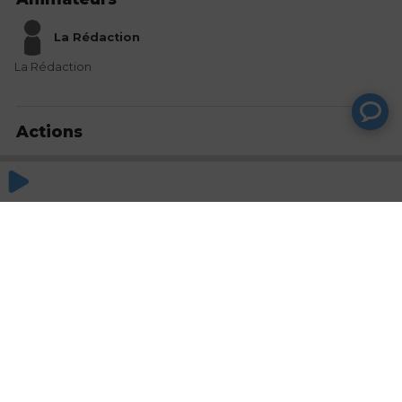
La Rédaction
La Rédaction
Actions
Partager
Commentaires
Aucun commentaire posté pour le moment
© SAOOTI 2017
Nous contacter
Modifier mes choix cookies
Conditions
d'utilisation