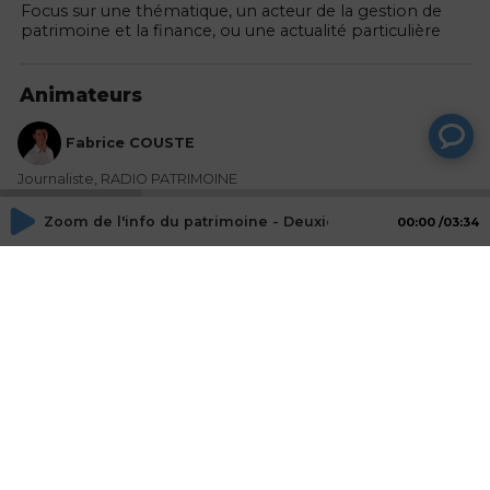
Focus sur une thématique, un acteur de la gestion de
patrimoine et la finance, ou une actualité particulière
Animateurs
Fabrice COUSTE
Journaliste, RADIO PATRIMOINE
Zoom de l'info du patrimoine - Deuxième édition de Liv-In
00:00
03:34
Invités
Magali COULAUD
Directrice associée, AGENCE INTERACTIONS
Juliette VANNIER
Directrice associée, AGENCE INTERACTIONS