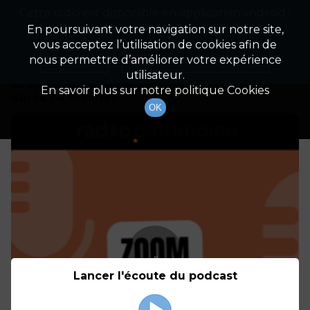
Cette radio est disponible en application android !
Radio Patrimoine
La gestion de votre patrimoine
Appuyez ci-dessous pour l'installer.
En poursuivant votre navigation sur notre site,
vous acceptez l’utilisation de cookies afin de
Détails De L'épisode
Non merci
Télécharger l'application
nous permettre d’améliorer votre expérience
utilisateur.
22 mars 2021
à 6h44
En savoir plus sur notre politique Cookies
durée : 4 minutes
OK
Lancer l'écoute du podcast