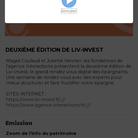
Annuler
DEUXIÈME ÉDITION DE LIV-INVEST
Magali Coulaud et Juliette Vannier, les fondatrices de
l'agence Interactions présentent la deuxième édition de
Liv-Invest, le grand rendez vous digital des épargnants.
Une semaine de rendez vous avec des experts pour
mieux structurer et faire fructifier votre épargne.
SITES INTERNET :
https://www.liv-invest.fr/
https://www.agence-interactions.fr/
Emission
Zoom de l'info du patrimoine