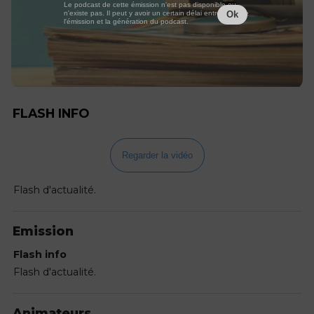
Le podcast de cette émission n'est pas disponible ou
n'existe pas. Il peut y avoir un certain délai entre la fin de
Ok
l'émission et la génération du podcast.
FLASH INFO
Regarder la vidéo
Flash d'actualité.
Emission
Flash info
Flash d'actualité.
Animateurs