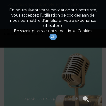
Cette radio est disponible en application android !
Radio Patrimoine
La gestion de votre patrimoine
Appuyez ci-dessous pour l'installer.
En poursuivant votre navigation sur notre site,
vous acceptez l’utilisation de cookies afin de
Détails De L'épisode
Non merci
Télécharger l'application
nous permettre d’améliorer votre expérience
utilisateur.
27 mars 2021
à 15h00
En savoir plus sur notre politique Cookies
durée : Invalid date
OK
Le podcast n'est pas disponible