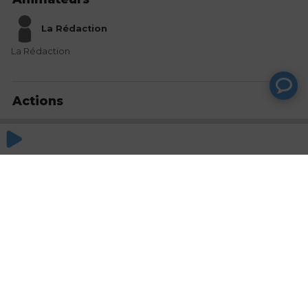
La Rédaction
La Rédaction
Actions
Partager
Commentaires
Aucun commentaire posté pour le moment
© SAOOTI 2017
Nous contacter
Modifier mes choix cookies
Conditions
d'utilisation