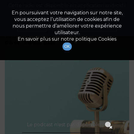
Cette radio est disponible en application android !
Radio Patrimoine
La gestion de votre patrimoine
Appuyez ci-dessous pour l'installer.
En poursuivant votre navigation sur notre site,
vous acceptez l’utilisation de cookies afin de
Détails De L'épisode
Non merci
Télécharger l'application
nous permettre d’améliorer votre expérience
utilisateur.
7 novembre 2021
à 6h59
En savoir plus sur notre politique Cookies
durée : Invalid date
OK
Le podcast n'est pas disponible