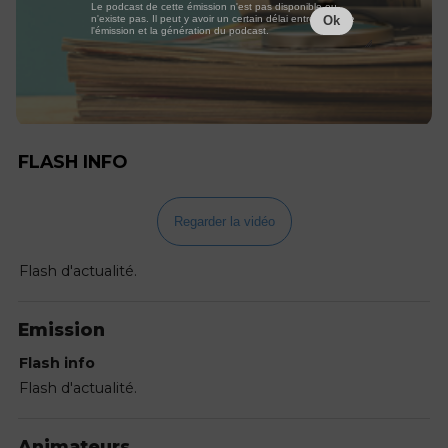
Le podcast de cette émission n'est pas disponible ou
n'existe pas. Il peut y avoir un certain délai entre la fin de
Ok
l'émission et la génération du podcast.
FLASH INFO
Regarder la vidéo
Flash d'actualité.
Emission
Flash info
Flash d'actualité.
Animateurs