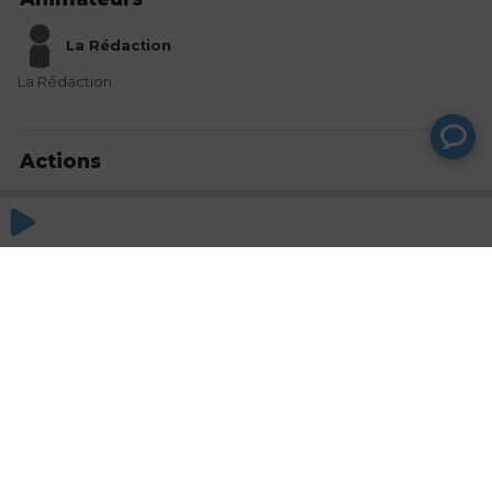
La Rédaction
La Rédaction
Actions
Partager
Commentaires
Aucun commentaire posté pour le moment
© SAOOTI 2017
Nous contacter
Modifier mes choix cookies
Conditions
d'utilisation