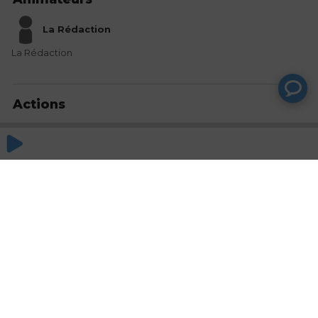
La Rédaction
La Rédaction
Actions
Partager
Commentaires
Aucun commentaire posté pour le moment
© SAOOTI 2017
Nous contacter
Modifier mes choix cookies
Conditions
d'utilisation