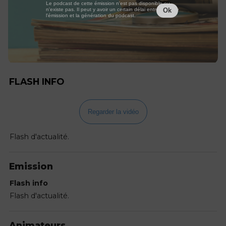
Le podcast de cette émission n'est pas disponible ou
n'existe pas. Il peut y avoir un certain délai entre la fin de
Ok
l'émission et la génération du podcast.
FLASH INFO
Regarder la vidéo
Flash d'actualité.
Emission
Flash info
Flash d'actualité.
Animateurs