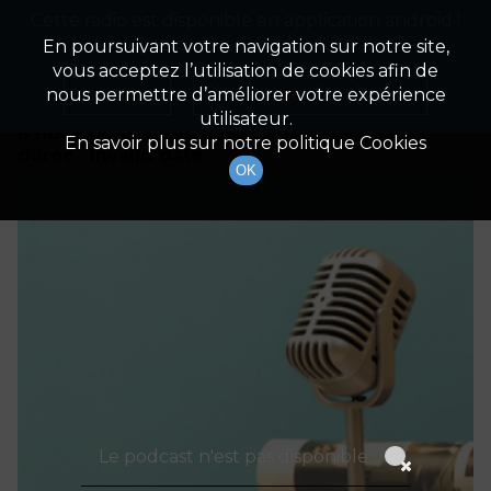
Cette radio est disponible en application android !
Radio Patrimoine
La gestion de votre patrimoine
Appuyez ci-dessous pour l'installer.
En poursuivant votre navigation sur notre site,
vous acceptez l’utilisation de cookies afin de
Détails De L'épisode
Non merci
Télécharger l'application
nous permettre d’améliorer votre expérience
utilisateur.
6 novembre 2021
à 6h59
En savoir plus sur notre politique Cookies
durée : Invalid date
OK
Le podcast n'est pas disponible