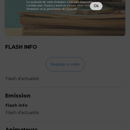
Le podcast de cette émission n'est pas disponible ou
n'existe pas. Il peut y avoir un certain délai entre la fin de
Ok
l'émission et la génération du podcast.
FLASH INFO
Regarder la vidéo
Flash d'actualité.
Emission
Flash info
Flash d'actualité.
Animateurs