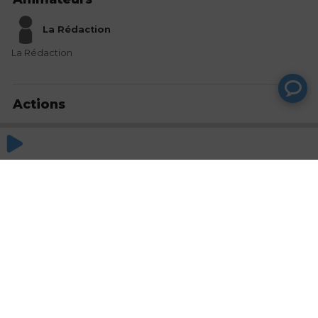
La Rédaction
La Rédaction
Actions
Partager
Commentaires
Aucun commentaire posté pour le moment
© SAOOTI 2017
Nous contacter
Modifier mes choix cookies
Conditions
d'utilisation