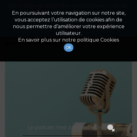
Cette radio est disponible en application android !
Radio Patrimoine
La gestion de votre patrimoine
Appuyez ci-dessous pour l'installer.
En poursuivant votre navigation sur notre site,
vous acceptez l’utilisation de cookies afin de
Détails De L'épisode
Non merci
Télécharger l'application
nous permettre d’améliorer votre expérience
utilisateur.
26 mars 2021
à 9h00
En savoir plus sur notre politique Cookies
durée : Invalid date
OK
Le podcast n'est pas disponible