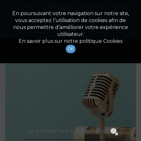
Cette radio est disponible en application android !
Radio Patrimoine
La gestion de votre patrimoine
Appuyez ci-dessous pour l'installer.
En poursuivant votre navigation sur notre site,
vous acceptez l’utilisation de cookies afin de
Détails De L'épisode
Non merci
Télécharger l'application
nous permettre d’améliorer votre expérience
utilisateur.
25 mars 2021
à 20h00
En savoir plus sur notre politique Cookies
durée : Invalid date
OK
Le podcast n'est pas disponible