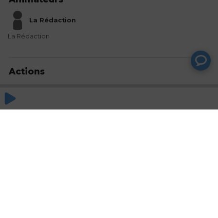
La Rédaction
La Rédaction
Actions
Partager
Commentaires
Aucun commentaire posté pour le moment
© SAOOTI 2017
Nous contacter
Modifier mes choix cookies
Conditions
d'utilisation