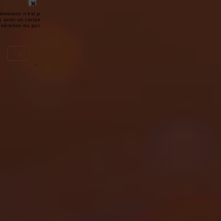
émission n'est pas disponible ou
y avoir un certain délai entre la fin
génération du podcast.
Ok