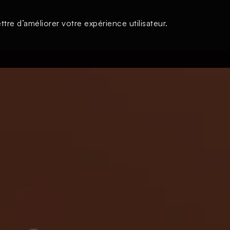
tre d’améliorer votre expérience utilisateur.
s
À la une
Thématiques
Login