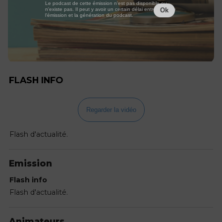
Le podcast de cette émission n'est pas disponible ou
n'existe pas. Il peut y avoir un certain délai entre la fin de
Ok
l'émission et la génération du podcast.
FLASH INFO
Regarder la vidéo
Flash d'actualité.
Emission
Flash info
Flash d'actualité.
Animateurs