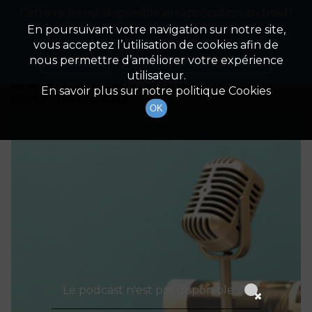
Cette radio est disponible en application android !
Radio Patrimoine
La gestion de votre patrimoine
Appuyez ci-dessous pour l'installer.
En poursuivant votre navigation sur notre site,
vous acceptez l’utilisation de cookies afin de
Détails De L'épisode
Non merci
Télécharger l'application
nous permettre d’améliorer votre expérience
utilisateur.
25 mars 2021
à 13h00
En savoir plus sur notre politique Cookies
durée : Invalid date
OK
Le podcast n'est pas disponible