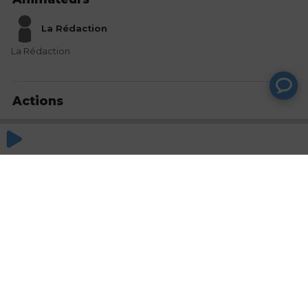
La Rédaction
La Rédaction
Actions
Partager
Commentaires
Aucun commentaire posté pour le moment
© SAOOTI 2017
Nous contacter
Modifier mes choix cookies
Conditions
d'utilisation