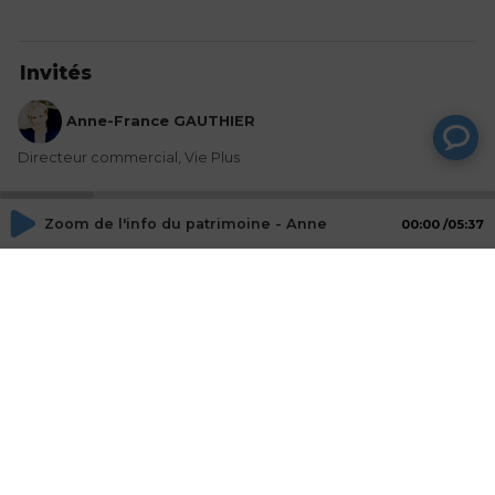
Invités
Anne-France GAUTHIER
Directeur commercial, Vie Plus
Zoom de l'info du patrimoine - Anne France GAUTHIER, VI
00:00
05:37
Actions
Partager
Commentaires
Aucun commentaire posté pour le moment
© SAOOTI 2017
Nous contacter
Modifier mes choix cookies
Conditions
d'utilisation