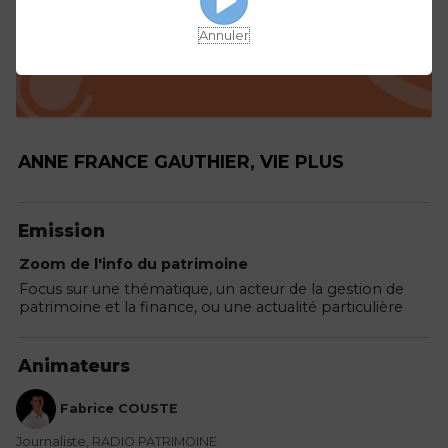
Annuler
ANNE FRANCE GAUTHIER, VIE PLUS
Emission
Zoom de l'info du patrimoine
Focus sur une thématique, un acteur de la gestion de
patrimoine et la finance, ou une actualité particulière
Animateurs
Fabrice COUSTE
Journaliste, RADIO PATRIMOINE