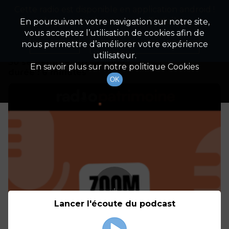
Cette radio est disponible en application android !
Radio Patrimoine
La gestion de votre patrimoine
Appuyez ci-dessous pour l'installer.
En poursuivant votre navigation sur notre site,
vous acceptez l’utilisation de cookies afin de
Détails De L'épisode
Non merci
Télécharger l'application
nous permettre d’améliorer votre expérience
utilisateur.
30 septembre 2021
à 6h00
En savoir plus sur notre politique Cookies
durée : 6 minutes
OK
Lancer l'écoute du podcast