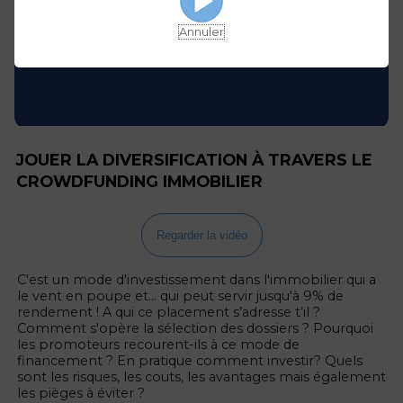
Annuler
JOUER LA DIVERSIFICATION À TRAVERS LE
CROWDFUNDING IMMOBILIER
Regarder la vidéo
C'est un mode d'investissement dans l'immobilier qui a
le vent en poupe et... qui peut servir jusqu'à 9% de
rendement ! A qui ce placement s’adresse t’il ?
Comment s'opère la sélection des dossiers ? Pourquoi
les promoteurs recourent-ils à ce mode de
financement ? En pratique comment investir? Quels
sont les risques, les couts, les avantages mais également
les pièges à éviter ?