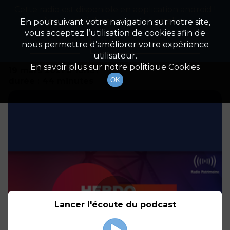
Cette radio est disponible en application android !
Radio Patrimoine
La gestion de votre patrimoine
Appuyez ci-dessous pour l'installer.
En poursuivant votre navigation sur notre site,
vous acceptez l’utilisation de cookies afin de
Détails De L'émission
Non merci
Télécharger l'application
nous permettre d’améliorer votre expérience
utilisateur.
En savoir plus sur notre politique Cookies
19 mars 2021
à 10h01
durée : 44 minutes
OK
Lancer l'écoute du podcast