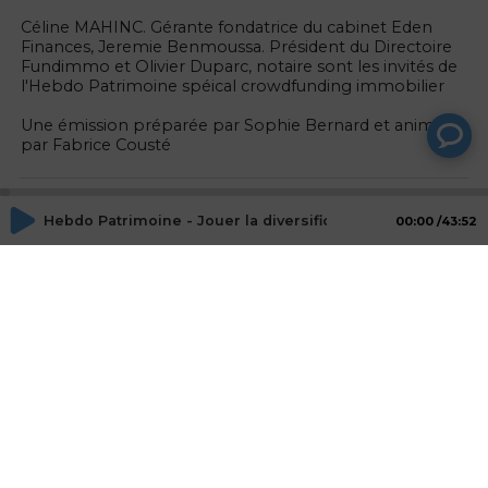
Céline MAHINC. Gérante fondatrice du cabinet Eden
Finances, Jeremie Benmoussa. Président du Directoire
Fundimmo et Olivier Duparc, notaire sont les invités de
l'Hebdo Patrimoine spéical crowdfunding immobilier
Une émission préparée par Sophie Bernard et animée
par Fabrice Cousté
Emission
Hebdo Patrimoine - Jouer la diversification à travers le 
00:00
43:52
Hebdo Patrimoine
Retrouvez chaque semaine, en direct sur Radio
Patrimoine, l'actualité de la gestion de patrimoine et de
la finance
Animateurs
Fabrice COUSTE
Journaliste, RADIO PATRIMOINE