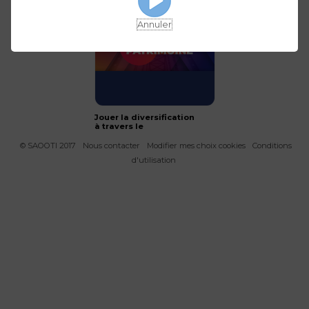
Annuler
Jouer la diversification
à travers le
crowdfunding
immobilier
© SAOOTI 2017
Nous contacter
Modifier mes choix cookies
Conditions
d'utilisation