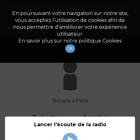
Cette radio est disponible en application android !
Radio Patrimoine
La gestion de votre patrimoine
Appuyez ci-dessous pour l'installer.
En poursuivant votre navigation sur notre site,
vous acceptez l’utilisation de cookies afin de
Détail De L'invité(e)
Non merci
Télécharger l'application
nous permettre d’améliorer votre expérience
utilisateur.
En savoir plus sur notre politique Cookies
OLIVIER DUPARC
OK
Notaire à Paris
Podcasts
À venir
(1)
(0)
Lancer l'écoute de la radio