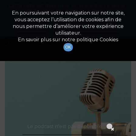
Cette radio est disponible en application android !
Radio Patrimoine
La gestion de votre patrimoine
Appuyez ci-dessous pour l'installer.
En poursuivant votre navigation sur notre site,
vous acceptez l’utilisation de cookies afin de
Détails De L'épisode
Non merci
Télécharger l'application
nous permettre d’améliorer votre expérience
utilisateur.
25 mars 2021
à 6h30
En savoir plus sur notre politique Cookies
durée : Invalid date
OK
Le podcast n'est pas disponible