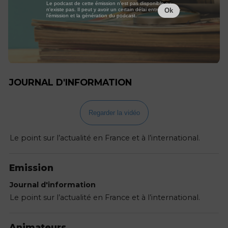
Le podcast de cette émission n'est pas disponible ou
n'existe pas. Il peut y avoir un certain délai entre la fin de
Ok
l'émission et la génération du podcast.
JOURNAL D'INFORMATION
Regarder la vidéo
Le point sur l’actualité en France et à l’international.
Emission
Journal d'information
Le point sur l’actualité en France et à l’international.
Animateurs