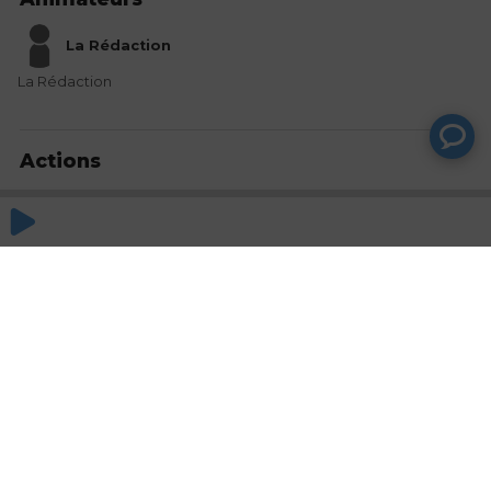
La Rédaction
La Rédaction
Actions
Partager
Commentaires
Aucun commentaire posté pour le moment
© SAOOTI 2017
Nous contacter
Modifier mes choix cookies
Conditions
d'utilisation