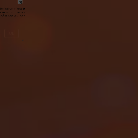
émission n'est pas disponible ou
y avoir un certain délai entre la fin
génération du podcast.
Ok