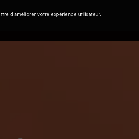
tre d’améliorer votre expérience utilisateur.
s
À la une
Thématiques
Login