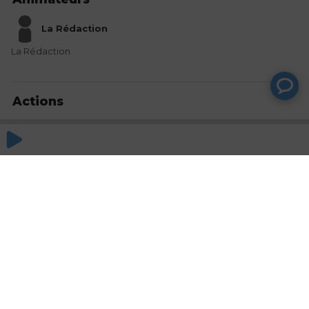
La Rédaction
La Rédaction
Actions
Partager
Commentaires
Aucun commentaire posté pour le moment
© SAOOTI 2017
Nous contacter
Modifier mes choix cookies
Conditions
d'utilisation