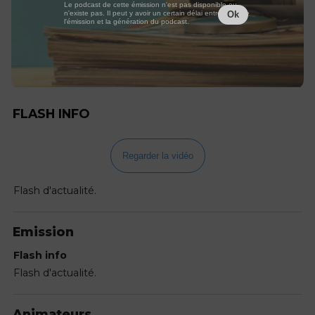
Le podcast de cette émission n'est pas disponible ou
n'existe pas. Il peut y avoir un certain délai entre la fin de
Ok
l'émission et la génération du podcast.
FLASH INFO
Regarder la vidéo
Flash d'actualité.
Emission
Flash info
Flash d'actualité.
Animateurs