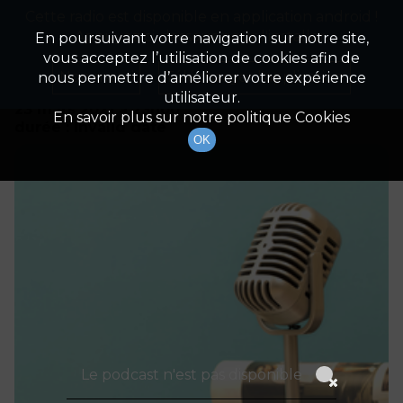
Cette radio est disponible en application android !
Radio Patrimoine
La gestion de votre patrimoine
Appuyez ci-dessous pour l'installer.
En poursuivant votre navigation sur notre site,
vous acceptez l’utilisation de cookies afin de
Détails De L'épisode
Non merci
Télécharger l'application
nous permettre d’améliorer votre expérience
utilisateur.
23 mars 2021
à 23h00
En savoir plus sur notre politique Cookies
durée : Invalid date
OK
Le podcast n'est pas disponible