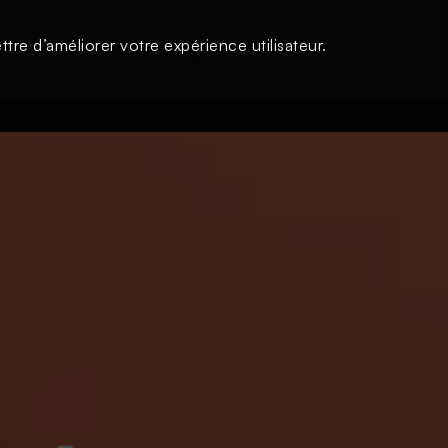
tre d’améliorer votre expérience utilisateur.
s
À la une
Thématiques
Login