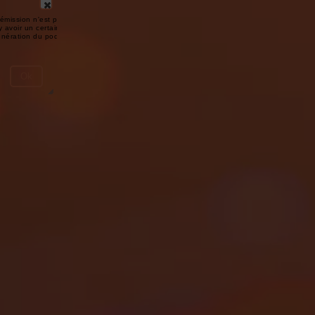
émission n'est pas disponible ou
y avoir un certain délai entre la fin
génération du podcast.
Ok