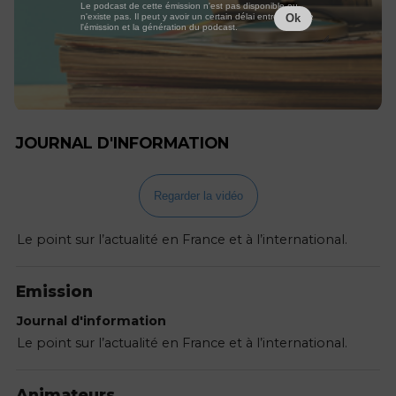
Le podcast de cette émission n'est pas disponible ou
n'existe pas. Il peut y avoir un certain délai entre la fin de
Ok
l'émission et la génération du podcast.
JOURNAL D'INFORMATION
Regarder la vidéo
Le point sur l’actualité en France et à l’international.
Emission
Journal d'information
Le point sur l’actualité en France et à l’international.
Animateurs