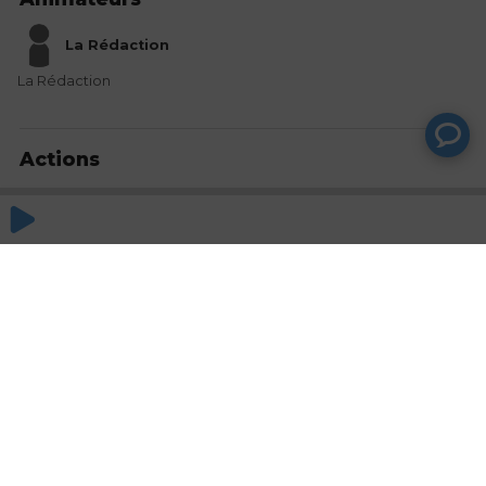
La Rédaction
La Rédaction
Actions
Partager
Commentaires
Aucun commentaire posté pour le moment
© SAOOTI 2017
Nous contacter
Modifier mes choix cookies
Conditions
d'utilisation