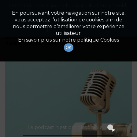
Cette radio est disponible en application android !
Radio Patrimoine
La gestion de votre patrimoine
Appuyez ci-dessous pour l'installer.
En poursuivant votre navigation sur notre site,
vous acceptez l’utilisation de cookies afin de
Détails De L'épisode
Non merci
Télécharger l'application
nous permettre d’améliorer votre expérience
utilisateur.
23 mars 2021
à 11h30
En savoir plus sur notre politique Cookies
durée : Invalid date
OK
Le podcast n'est pas disponible