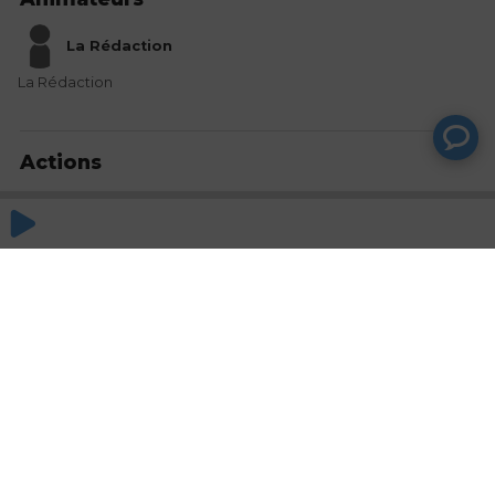
La Rédaction
La Rédaction
Actions
Partager
Commentaires
Aucun commentaire posté pour le moment
© SAOOTI 2017
Nous contacter
Modifier mes choix cookies
Conditions
d'utilisation