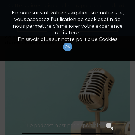
Cette radio est disponible en application android !
Radio Patrimoine
La gestion de votre patrimoine
Appuyez ci-dessous pour l'installer.
En poursuivant votre navigation sur notre site,
vous acceptez l’utilisation de cookies afin de
Détails De L'épisode
Non merci
Télécharger l'application
nous permettre d’améliorer votre expérience
utilisateur.
23 mars 2021
à 11h00
En savoir plus sur notre politique Cookies
durée : Invalid date
OK
Le podcast n'est pas disponible