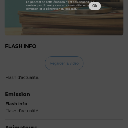
Le podcast de cette émission n'est pas disponible ou
n'existe pas. Il peut y avoir un certain délai entre la fin de
Ok
l'émission et la génération du podcast.
FLASH INFO
Regarder la vidéo
Flash d'actualité.
Emission
Flash info
Flash d'actualité.
Animateurs