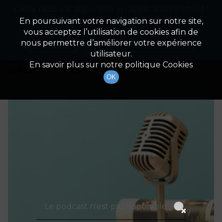
Cette radio est disponible en application android !
Radio Patrimoine
La gestion de votre patrimoine
Appuyez ci-dessous pour l'installer.
En poursuivant votre navigation sur notre site,
vous acceptez l’utilisation de cookies afin de
Détails De L'épisode
Non merci
Télécharger l'application
nous permettre d’améliorer votre expérience
utilisateur.
23 mars 2021
à 10h00
En savoir plus sur notre politique Cookies
durée : Invalid date
OK
Le podcast n'est pas disponible