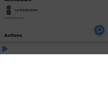
La Rédaction
La Rédaction
Actions
Partager
Commentaires
Aucun commentaire posté pour le moment
© SAOOTI 2017
Nous contacter
Modifier mes choix cookies
Conditions
d'utilisation