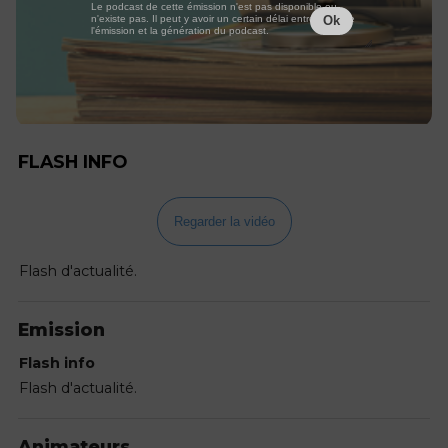
Le podcast de cette émission n'est pas disponible ou
n'existe pas. Il peut y avoir un certain délai entre la fin de
Ok
l'émission et la génération du podcast.
FLASH INFO
Regarder la vidéo
Flash d'actualité.
Emission
Flash info
Flash d'actualité.
Animateurs