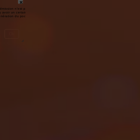
émission n'est pas disponible ou
y avoir un certain délai entre la fin
génération du podcast.
Ok