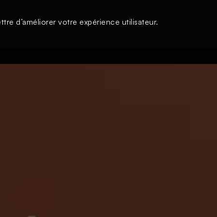
tre d’améliorer votre expérience utilisateur.
s
À la une
Thématiques
Login