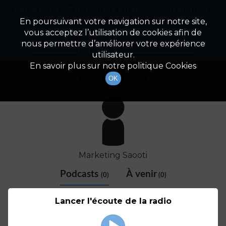
Cette radio est disponible en application android !
Radio Patrimoine
La gestion de votre patrimoine
Appuyez ci-dessous pour l'installer.
En poursuivant votre navigation sur notre site,
vous acceptez l’utilisation de cookies afin de
Détail De L'animateur
Non merci
Télécharger l'application
nous permettre d’améliorer votre expérience
utilisateur.
En savoir plus sur notre politique Cookies
NOÉMIE GARCIA
OK
Marketing Saooti
Podcasts
À venir
(0)
(0)
Aucun élément disponible
Lancer l'écoute de la radio
© SAOOTI 2017
Nous contacter
Modifier mes choix cookies
Conditions
d'utilisation