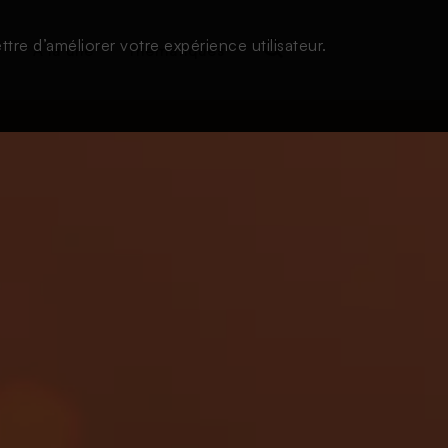
tre d’améliorer votre expérience utilisateur.
s
À la une
Thématiques
Login