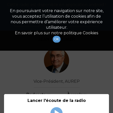
Cette radio est disponible en application android !
Radio Patrimoine
La gestion de votre patrimoine
Appuyez ci-dessous pour l'installer.
En poursuivant votre navigation sur notre site,
vous acceptez l’utilisation de cookies afin de
Détail De L'invité(e)
Non merci
Télécharger l'application
nous permettre d’améliorer votre expérience
utilisateur.
En savoir plus sur notre politique Cookies
JEAN AULAGNIER
OK
Vice-Président, AUREP
Podcasts
À venir
(1)
(0)
Lancer l'écoute de la radio