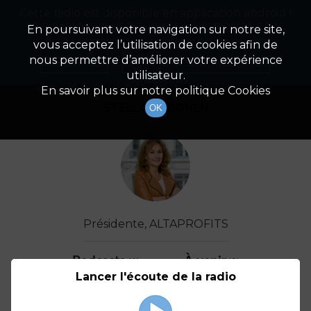
Cette radio est disponible en application android !
Radio Patrimoine
La gestion de votre patrimoine
Appuyez ci-dessous pour l'installer.
En poursuivant votre navigation sur notre site,
vous acceptez l’utilisation de cookies afin de
Détail De L'invité(e)
Non merci
Télécharger l'application
nous permettre d’améliorer votre expérience
utilisateur.
En savoir plus sur notre politique Cookies
STELLANE COHEN
OK
Présidente, ALTAPROFITS
Podcasts
À venir
(1)
(0)
Lancer l'écoute de la radio