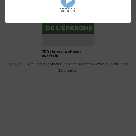
Annuler
PER : faites la chasse
aux frais
© SAOOTI 2017
Nous contacter
Modifier mes choix cookies
Conditions
d'utilisation