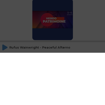
La librairie de l'Hebdo
(dédiée à Queen
Rufus Wainwright - Peaceful Afternoon
Elisabeth II)
Quel avenir pour les
sociétés de gestion
indépendante ?