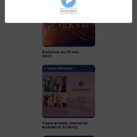
Annuler
Émission du 03 Mai
2023
Table RONDE, FINANCIA
BUSINESS SCHOOL