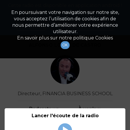
Cette radio est disponible en application android !
Radio Patrimoine
La gestion de votre patrimoine
Appuyez ci-dessous pour l'installer.
En poursuivant votre navigation sur notre site,
vous acceptez l’utilisation de cookies afin de
Détail De L'invité(e)
Non merci
Télécharger l'application
nous permettre d’améliorer votre expérience
utilisateur.
En savoir plus sur notre politique Cookies
ALFONSO LOPEZ DE CASTRO
OK
Directeur, FINANCIA BUSINESS SCHOOL
Podcasts
À venir
(15)
(0)
Lancer l'écoute de la radio