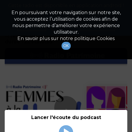
Cette radio est disponible en application android !
Radio Patrimoine
La gestion de votre patrimoine
Appuyez ci-dessous pour l'installer.
En poursuivant votre navigation sur notre site,
vous acceptez l’utilisation de cookies afin de
Détails De L'épisode
Non merci
Télécharger l'application
nous permettre d’améliorer votre expérience
utilisateur.
11 février 2021
à 17h10
En savoir plus sur notre politique Cookies
durée : 22 minutes
OK
Lancer l'écoute du podcast