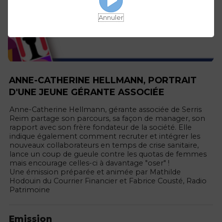
Annuler
ANNE-CATHERINE HELLMANN, PORTRAIT
D'UNE JEUNE GÉRANTE ASSOCIÉE
Anne-Catherine Hellmann, gérante associée de Serris
Reim partage son parcours, sa façon de manager, son
rapport avec son frère fondateur de la société. Elle
indique également comment recruter et intégrer les
nouveaux collaborateurs en temps de crise sanitaire,
lance un coup de gueule contre les quotas de femmes
mais encourage celles-ci à davantage "oser" !
Une émission préparée et animée par Mathilde
Hodouin du Courrier Financier et Fabrice Cousté, Radio
Patrimoine
Emission