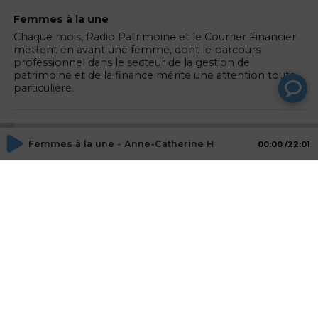
Femmes à la une
Chaque mois, Radio Patrimoine et le Courrier Financier
mettent en avant une femme, dont le parcours
professionnel dans le secteur de la gestion de
patrimoine et de la finance mérite une attention toute
particulière.
Animateurs
Femmes à la une - Anne-Catherine Hellmann, portrait d'u
00:00
22:01
Fabrice COUSTE
Journaliste, RADIO PATRIMOINE
Mathilde HODOUIN
Invités