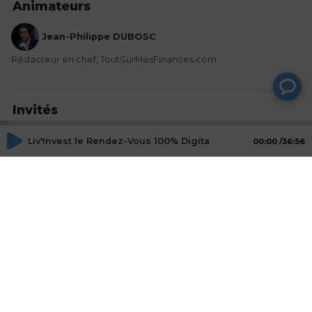
Animateurs
Jean-Philippe DUBOSC
Rédacteur en chef, ToutSurMesFinances.com
Invités
Pierre MAYEUR
Liv'Invest le Rendez-Vous 100% Digital des Épargnants - 
00:00
36:56
Directeur général, OCIRP
Actions
Partager
Commentaires