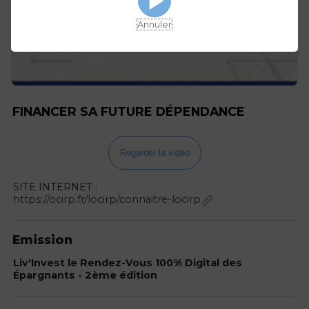
Annuler
FINANCER SA FUTURE DÉPENDANCE
Regarder la vidéo
SITE INTERNET :
https://ocirp.fr/locirp/connaitre-locirp
Emission
Liv'Invest le Rendez-Vous 100% Digital des
Épargnants - 2ème édition