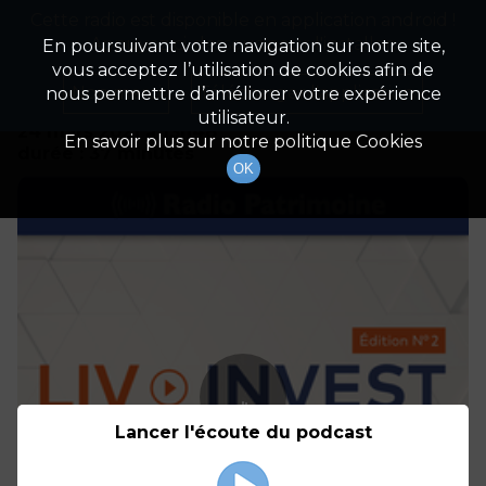
Cette radio est disponible en application android !
Radio Patrimoine
La gestion de votre patrimoine
Appuyez ci-dessous pour l'installer.
En poursuivant votre navigation sur notre site,
vous acceptez l’utilisation de cookies afin de
Détails De L'épisode
Non merci
Télécharger l'application
nous permettre d’améliorer votre expérience
utilisateur.
24 mars 2021
à 13h48
En savoir plus sur notre politique Cookies
durée : 37 minutes
OK
Lancer l'écoute du podcast