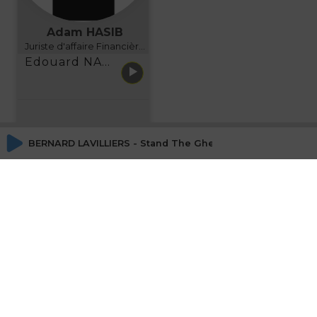
Adam HASIB
Juriste d'affaire Financière d'Uzes Directeur de programme, FINANCIA BUSINESS SCHOOL BORDEAUX
Edouard NARBOUX présente AETHER FINANCIAL SERVICES
BERNARD LAVILLIERS - Stand The Ghetto