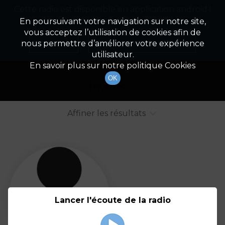
Cette radio est disponible en application android !
Radio Patrimoine
La gestion de votre patrimoine
Appuyez ci-dessous pour l'installer.
En poursuivant votre navigation sur notre site,
vous acceptez l’utilisation de cookies afin de
Liste des intervenants
Non merci
Télécharger l'application
nous permettre d’améliorer votre expérience
utilisateur.
Tout afficher
Animateurs
En savoir plus sur notre politique Cookies
OK
Invités
Affiner les résultats
Tout
A
B
C
D
E
F
Lancer l'écoute de la radio
G
H
I
J