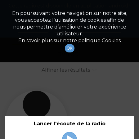
Cette radio est disponible en application android !
Radio Patrimoine
La gestion de votre patrimoine
Appuyez ci-dessous pour l'installer.
En poursuivant votre navigation sur notre site,
vous acceptez l’utilisation de cookies afin de
Liste des intervenants
Non merci
Télécharger l'application
nous permettre d’améliorer votre expérience
utilisateur.
Tout afficher
Animateurs
En savoir plus sur notre politique Cookies
OK
Invités
Affiner les résultats
Tout
A
B
C
D
E
F
Lancer l'écoute de la radio
G
H
I
J