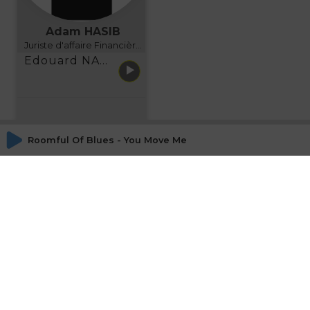
Adam HASIB
Juriste d'affaire Financière d'Uzes Directeur de programme, FINANCIA BUSINESS SCHOOL BORDEAUX
Edouard NARBOUX présente AETHER FINANCIAL SERVICES
Roomful Of Blues - You Move Me