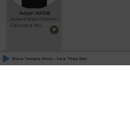
Adam HASIB
Juriste d'affaire Financière d'Uzes Directeur de programme, FINANCIA BUSINESS SCHOOL BORDEAUX
Edouard NARBOUX présente AETHER FINANCIAL SERVICES
Stone Temple Pilots - Fare Thee Well